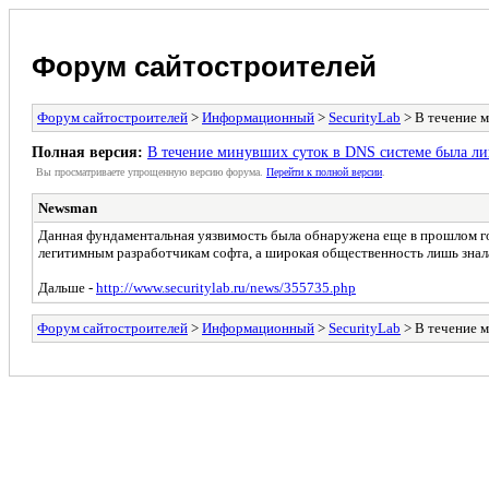
Форум сайтостроителей
Форум сайтостроителей
>
Информационный
>
SecurityLab
> В течениe 
Полная версия:
В течениe минувших суток в DNS системе была л
Вы просматриваете yпpощеннyю веpсию форума.
Пеpейти к полной веpсии
.
Newsman
Данная фундаментальная уязвимость была обнаружена еще в прошлом год
легитимным разработчикам софта, а широкая общественность лишь знала
Дальше -
http://www.securitylab.ru/news/355735.php
Форум сайтостроителей
>
Информационный
>
SecurityLab
> В течениe 