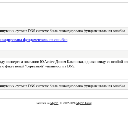
минувших суток в DNS системе была ликвидирована фундаментальная ошибка
иквидирована фундаментальная ошибка
у экспертом компании IO Active Дэном Камински, однако ввиду ее особой опа
 о факте некой "серьезной" уязвимости в DNS.
минувших суток в DNS системе была ликвидирована фундаментальная ошибка
Работает на
MyBB
, © 2002-2026
MyBB Group