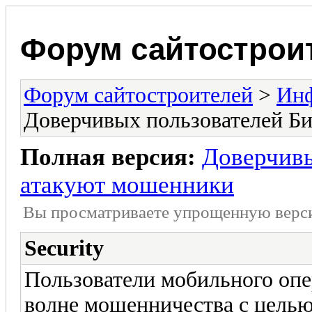
Форум сайтострои
Форум сайтостроителей
>
Ин
Доверчивых пользователей Б
Полная версия:
Доверчивы
атакуют мошенники
Вы просматриваете yпpощеннyю веp
Security
Пользователи мобильного опе
волне мошенничества с целью