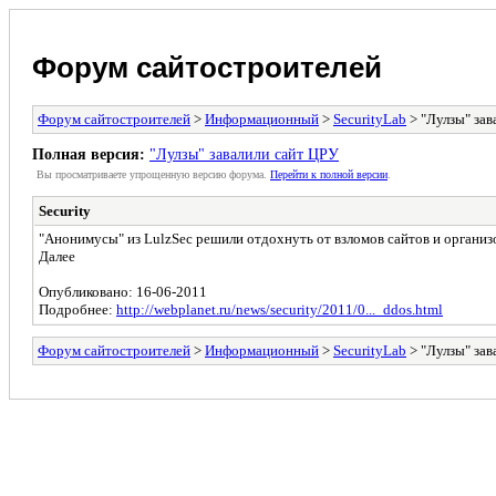
Форум сайтостроителей
Форум сайтостроителей
>
Информационный
>
SecurityLab
> "Лулзы" зав
Полная версия:
"Лулзы" завалили сайт ЦРУ
Вы просматриваете yпpощеннyю веpсию форума.
Пеpейти к полной веpсии
.
Security
"Анонимусы" из LulzSec решили отдохнуть от взломов сайтов и организо
Далее
Опубликовано: 16-06-2011
Подробнее:
http://webplanet.ru/news/security/2011/0..._ddos.html
Форум сайтостроителей
>
Информационный
>
SecurityLab
> "Лулзы" зав