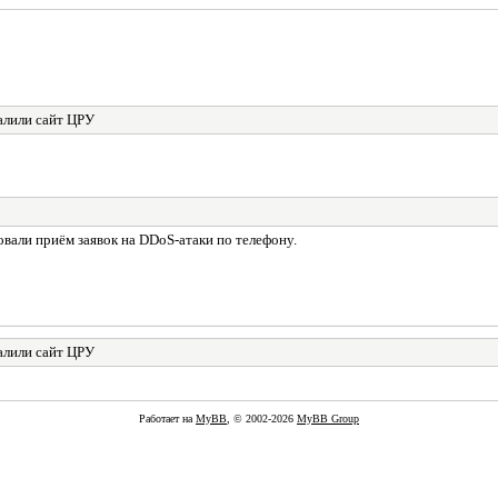
алили сайт ЦРУ
вали приём заявок на DDoS-атаки по телефону.
алили сайт ЦРУ
Работает на
MyBB
, © 2002-2026
MyBB Group