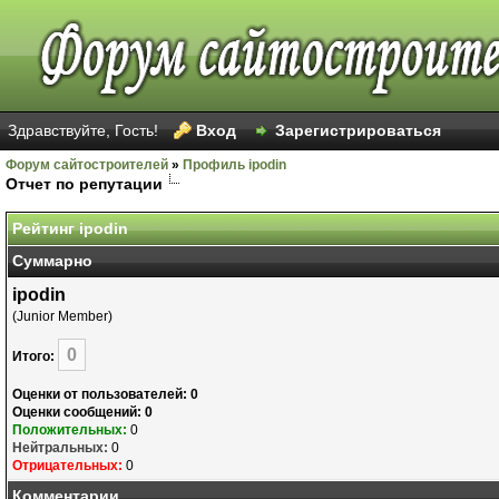
Здравствуйте, Гость!
Вход
Зарегистрироваться
Форум сайтостроителей
»
Профиль ipodin
Отчет по репутации
Рейтинг ipodin
Суммарно
ipodin
(Junior Member)
0
Итого:
Оценки от пользователей: 0
Оценки сообщений: 0
Положительных:
0
Нейтральных:
0
Отрицательных:
0
Комментарии