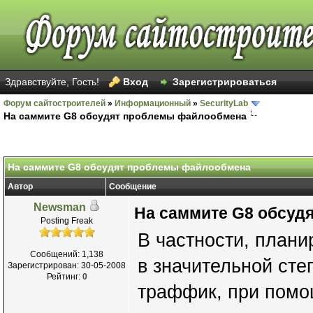
Здравствуйте, Гость!
Вход
Зарегистрироваться
Форум сайтостроителей
»
Информационный
»
SecurityLab
На саммите G8 обсудят проблемы файлообмена
На саммите G8 обсудят проблемы файлообмена
Автор
Сообщение
Newsman
На саммите G8 обсуд
Posting Freak
В частности, плани
Сообщений: 1,138
в значительной ст
Зарегистрирован: 30-05-2008
Рейтинг:
0
траффик, при помо