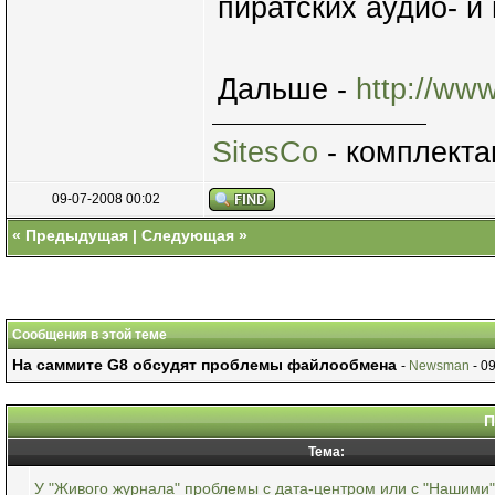
пиратских аудио- и
Дальше -
http://ww
SitesCo
- комплекта
09-07-2008 00:02
«
Предыдущая
|
Следующая
»
Сообщения в этой теме
На саммите G8 обсудят проблемы файлообмена
-
Newsman
- 0
П
Тема:
У "Живого журнала" проблемы с дата-центром или с "Нашими"