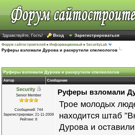
Здравствуйте, Гость!
Вход
Зарегистрироваться
Форум сайтостроителей
»
Информационный
»
SecurityLab
Руферы взломали Дурова и раскрутили спелеологов
Руферы взломали Дурова и раскрутили спелеологов
Автор
Сообщение
Security
Руферы взломали Ду
Senior Member
Трое молодых люде
Сообщений: 744
находится штаб "В
Зарегистрирован: 21-11-2009
Рейтинг:
0
Дурова и оставили 