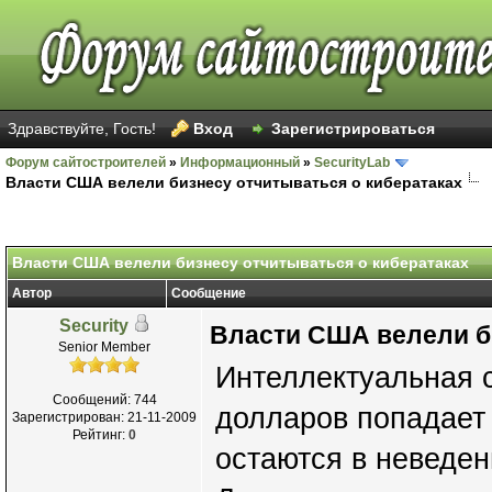
Здравствуйте, Гость!
Вход
Зарегистрироваться
Форум сайтостроителей
»
Информационный
»
SecurityLab
Власти США велели бизнесу отчитываться о кибератаках
Власти США велели бизнесу отчитываться о кибератаках
Автор
Сообщение
Security
Власти США велели би
Senior Member
Интеллектуальная 
Сообщений: 744
долларов попадает
Зарегистрирован: 21-11-2009
Рейтинг:
0
остаются в неведен