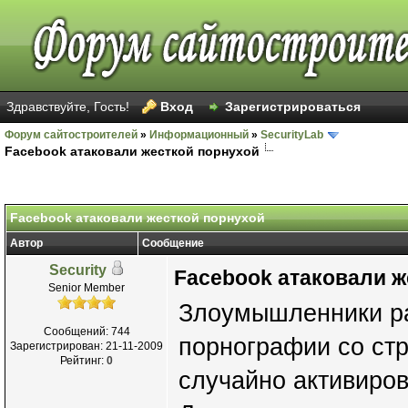
Здравствуйте, Гость!
Вход
Зарегистрироваться
Форум сайтостроителей
»
Информационный
»
SecurityLab
Facebook атаковали жесткой порнухой
Facebook атаковали жесткой порнухой
Автор
Сообщение
Security
Facebook атаковали ж
Senior Member
Злоумышленники ра
Сообщений: 744
порнографии со стр
Зарегистрирован: 21-11-2009
Рейтинг:
0
случайно активиро