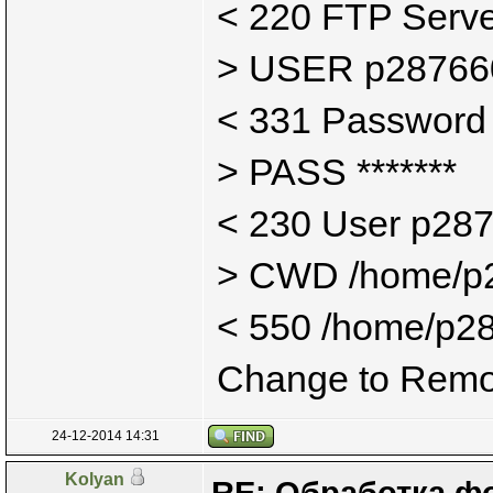
< 220 FTP Serve
> USER p28766
< 331 Password 
> PASS *******
< 230 User p287
> CWD /home/p
< 550 /home/p287
Change to Remot
24-12-2014 14:31
Kolyan
RE: Обработка ф