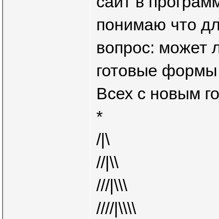
сайт в програм
понимаю что дл
вопрос: может 
готовые формы 
Всех с новым г
*
/|\
//|\\
///|\\\
////|\\\\