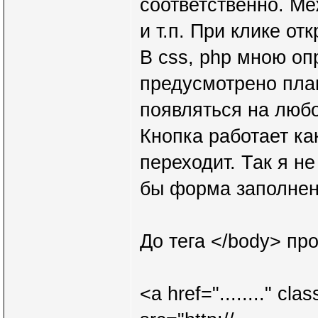
соответственно. Ме
и т.п. При клике о
В css, php мною оп
предусмотрено плаг
появляться на люб
Кнопка работает ка
переходит. Так я не
бы форма заполнен
До тега </body> пр
<a href="........" c