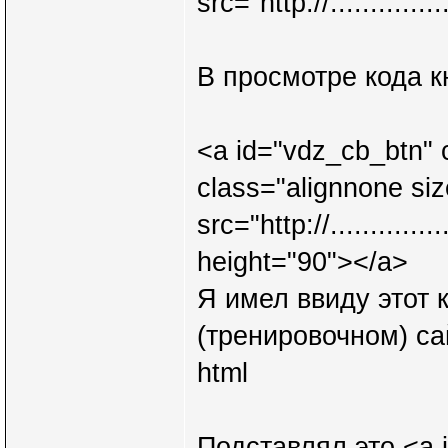
src="http://............
В просмотре кода к
<a id="vdz_cb_btn" 
class="alignnone siz
src="http://............
height="90"></a>
Я имел ввиду этот 
(тренировочном) са
html
Подставлял это <a 