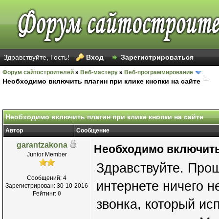
Здравствуйте, Гость!
Вход
Зарегистрироваться
Форум сайтостроителей
»
Веб-мастеру
»
Веб-программирование
Необходимо включить плагин при клике кнопки на сайте
Необходимо включить плагин при клике кнопки на сайте
Автор
Сообщение
garantzakona
Необходимо включить 
Junior Member
Здравствуйте. Прош
Сообщений: 4
интернете ничего н
Зарегистрирован: 30-10-2016
Рейтинг:
0
звонка, который исп