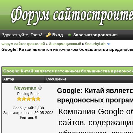
Здравствуйте, Гость!
Вход
Зарегистрироваться
Форум сайтостроителей
»
Информационный
»
SecurityLab
Google: Китай является источником большинства вредонос
Google: Китай является источником большинства вредонос
Автор
Сообщение
Newsman
Google: Китай являет
Posting Freak
вредоносных програ
Сообщений: 1,138
Компания Google о
Зарегистрирован: 30-05-2008
Рейтинг:
0
сайтов, содержащи