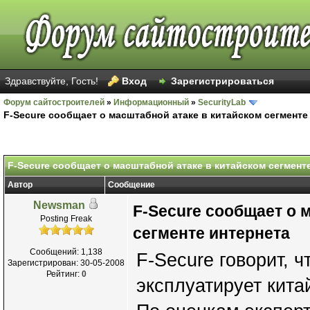
Здравствуйте, Гость!
Вход
Зарегистрироваться
Форум сайтостроителей
»
Информационный
»
SecurityLab
F-Secure сообщает о масштабной атаке в китайском сегменте
F-Secure сообщает о масштабной атаке в китайском сегмент
Автор
Сообщение
Newsman
F-Secure сообщает о 
Posting Freak
сегменте интернета
Сообщений: 1,138
F-Secure говорит, 
Зарегистрирован: 30-05-2008
Рейтинг:
0
эксплуатирует кита