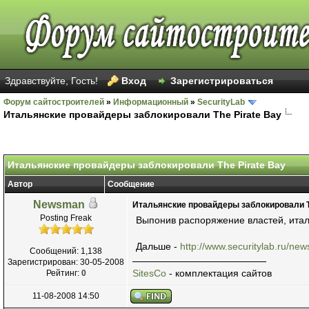
Здравствуйте, Гость!
Вход
Зарегистрироваться
Форум сайтостроителей
»
Информационный
»
SecurityLab
Итальянские провайдеры заблокировали The Pirate Bay
Итальянские провайдеры заблокировали The Pirate Bay
Автор
Сообщение
Newsman
Итальянские провайдеры заблокировали T
Posting Freak
Выпонив распоряжение властей, италь
Дальше -
http://www.securitylab.ru/ne
Сообщений: 1,138
Зарегистрирован: 30-05-2008
SitesCo
- комплектация сайтов
Рейтинг:
0
11-08-2008 14:50