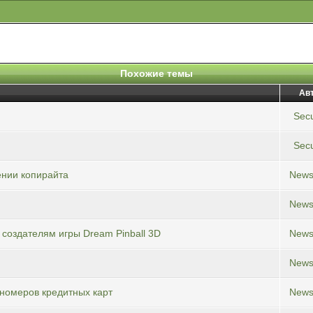
Похожие темы
Ав
Secu
Secu
ении копирайта
New
New
создателям игры Dream Pinball 3D
New
New
номеров кредитных карт
New