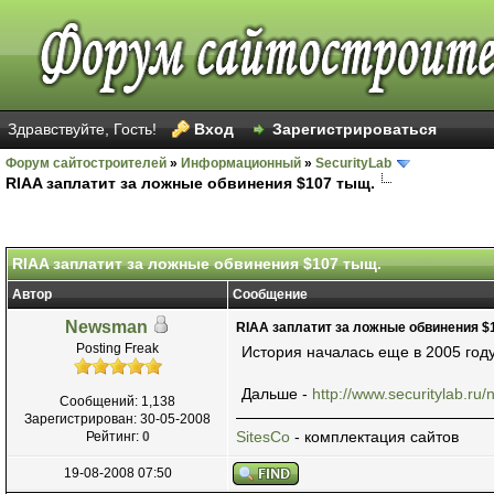
Здравствуйте, Гость!
Вход
Зарегистрироваться
Форум сайтостроителей
»
Информационный
»
SecurityLab
RIAA заплатит за ложные обвинения $107 тыщ.
Голосов: 11 - Средняя оценка: 2.09
1
2
3
4
5
RIAA заплатит за ложные обвинения $107 тыщ.
Автор
Сообщение
Newsman
RIAA заплатит за ложные обвинения $
Posting Freak
История началась еще в 2005 год
Дальше -
http://www.securitylab.r
Сообщений: 1,138
Зарегистрирован: 30-05-2008
SitesCo
- комплектация сайтов
Рейтинг:
0
19-08-2008 07:50