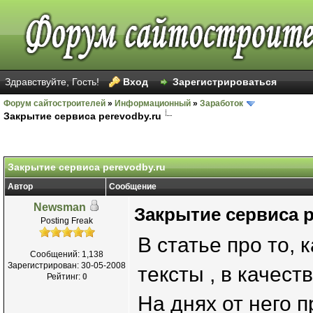
Здравствуйте, Гость!
Вход
Зарегистрироваться
Форум сайтостроителей
»
Информационный
»
Заработок
Закрытие сервиса perevodby.ru
Закрытие сервиса perevodby.ru
Автор
Сообщение
Newsman
Закрытие сервиса p
Posting Freak
В статье про то,
Сообщений: 1,138
Зарегистрирован: 30-05-2008
тексты , в качест
Рейтинг:
0
На днях от него 