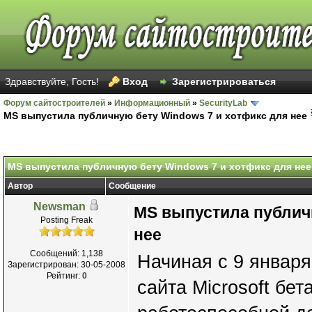
Здравствуйте, Гость!
Вход
Зарегистрироваться
Форум сайтостроителей
»
Информационный
»
SecurityLab
MS выпустила публичную бету Windows 7 и хотфикс для нее
MS выпустила публичную бету Windows 7 и хотфикс для нее
Автор
Сообщение
Newsman
MS выпустила публич
Posting Freak
нее
Сообщений: 1,138
Начиная с 9 январ
Зарегистрирован: 30-05-2008
Рейтинг:
0
сайта Microsoft бе