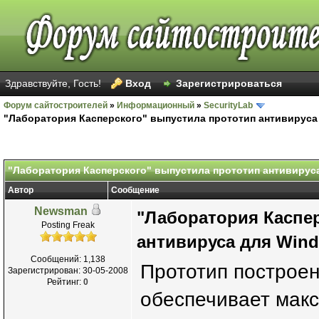
Здравствуйте, Гость!
Вход
Зарегистрироваться
Форум сайтостроителей
»
Информационный
»
SecurityLab
"Лаборатория Касперского" выпустила прототип антивируса
"Лаборатория Касперского" выпустила прототип антивирус
Автор
Сообщение
Newsman
"Лаборатория Каспе
Posting Freak
антивируса для Wind
Сообщений: 1,138
Прототип построен
Зарегистрирован: 30-05-2008
Рейтинг:
0
обеспечивает макс