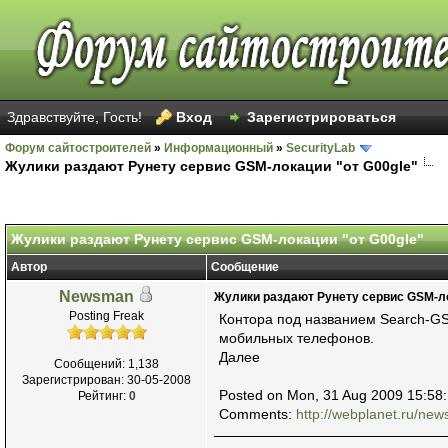
Здравствуйте, Гость!
Вход
Зарегистрироваться
Форум сайтостроителей
»
Информационный
»
SecurityLab
Жулики раздают Рунету сервис GSM-локации "от G00gle"
Голосов: 11 - Средняя оценка: 2.27
1
2
3
4
5
Жулики раздают Рунету сервис GSM-локации "от G00gle"
Автор
Сообщение
Newsman
Жулики раздают Рунету сервис GSM-ло
Posting Freak
Контора под названием Search-G
мобильных телефонов.
Далее
Сообщений: 1,138
Зарегистрирован: 30-05-2008
Posted on Mon, 31 Aug 2009 15:58
Рейтинг:
0
Comments:
http://webplanet.ru/new