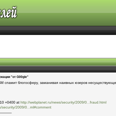
кации "от G00gle"
SM спамит блогосферу, заманивая наивных юзеров несуществующе
:10 +0400 at
http://webplanet.ru/news/security/2009/0...fraud.html
s/security/2009/0...ml#comment