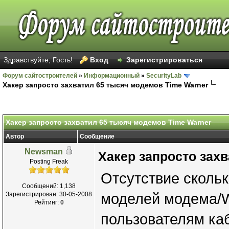
Здравствуйте, Гость!
Вход
Зарегистрироваться
Форум сайтостроителей
»
Информационный
»
SecurityLab
Хакер запросто захватил 65 тысяч модемов Time Warner
Хакер запросто захватил 65 тысяч модемов Time Warner
Автор
Сообщение
Newsman
Хакер запросто зах
Posting Freak
Отсутствие скольк
Сообщений: 1,138
Зарегистрирован: 30-05-2008
моделей модема/W
Рейтинг:
0
пользователям каб