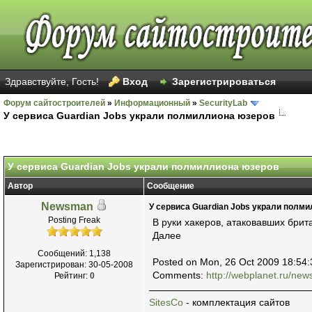
Здравствуйте, Гость!
Вход
Зарегистрироваться
Форум сайтостроителей
»
Информационный
»
SecurityLab
У сервиса Guardian Jobs украли полмиллиона юзеров
Голосов: 37 - Средняя оценка: 2.78
1
2
3
4
5
У сервиса Guardian Jobs украли полмиллиона юзеров
Автор
Сообщение
Newsman
У сервиса Guardian Jobs украли полм
Posting Freak
В руки хакеров, атаковавших бри
Далее
Сообщений: 1,138
Posted on Mon, 26 Oct 2009 18:54
Зарегистрирован: 30-05-2008
Comments:
http://webplanet.ru/new
Рейтинг:
0
SitesCo
- комплектация сайтов