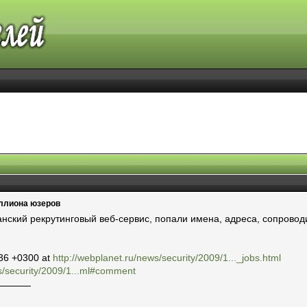
иллиона юзеров
танский рекрутинговый веб-сервис, попали имена, адреса, сопрово
:36 +0300 at
http://webplanet.ru/news/security/2009/1..._jobs.html
s/security/2009/1...ml#comment