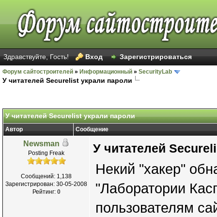
Здравствуйте, Гость!
Вход
Зарегистрироваться
Форум сайтостроителей
»
Информационный
»
SecurityLab
У читателей Securelist украли пароли
У читателей Securelist украли пароли
Автор
Сообщение
Newsman
У читателей Securel
Posting Freak
Некий "хакер" об
Сообщений: 1,138
Зарегистрирован: 30-05-2008
"Лаборатории Касп
Рейтинг:
0
пользователям са