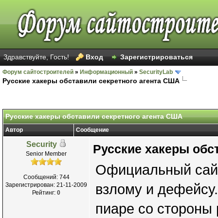
Здравствуйте, Гость!
Вход
Зарегистрироваться
Форум сайтостроителей
»
Информационный
»
SecurityLab
Русские хакеры обставили секретного агента США
Русские хакеры обставили секретного агента США
Автор
Сообщение
Security
Русские хакеры обс
Senior Member
Официальный сайт 
Сообщений: 744
Зарегистрирован: 21-11-2009
взлому и дефейсу.
Рейтинг:
0
пиаре со стороны р