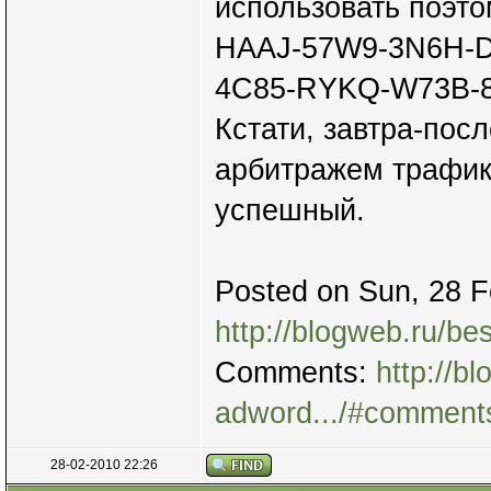
использовать поэто
HAAJ-57W9-3N6H-
4C85-RYKQ-W73B-
Кстати, завтра-пос
арбитражем трафика
успешный.
Posted on Sun, 28 F
http://blogweb.ru/be
Comments:
http://b
adword.../#comment
28-02-2010 22:26