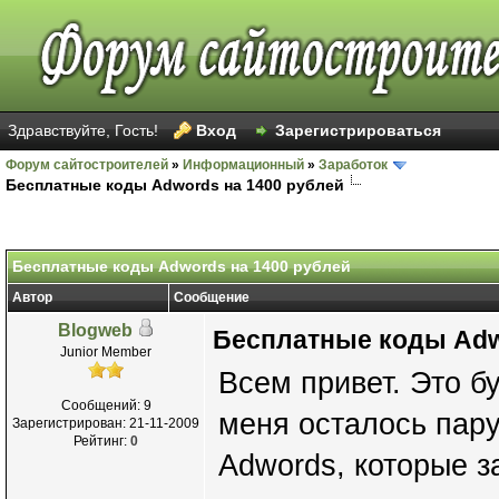
Здравствуйте, Гость!
Вход
Зарегистрироваться
Форум сайтостроителей
»
Информационный
»
Заработок
Бесплатные коды Adwords на 1400 рублей
Бесплатные коды Adwords на 1400 рублей
Автор
Сообщение
Blogweb
Бесплатные коды Adw
Junior Member
Всем привет. Это б
Сообщений: 9
меня осталось пару
Зарегистрирован: 21-11-2009
Рейтинг:
0
Adwords, которые з