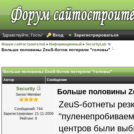
Здравствуйте, Гость!
Вход
Зарегистрироваться
Форум сайтостроителей
»
Информационный
»
SecurityLab
Больше половины ZeuS-ботов потеряли "головы"
Больше половины ZeuS-ботов потеряли "головы"
Автор
Сообщение
Security
Больше половины Ze
Senior Member
ZeuS-ботнеты резк
Сообщений: 744
Зарегистрирован: 21-11-2009
"пуленепробиваем
Рейтинг:
0
центров были выб