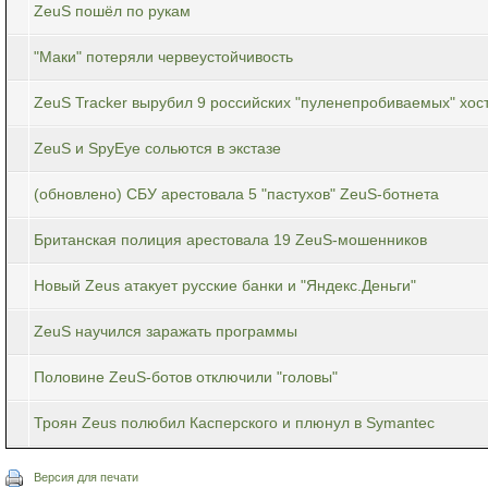
ZeuS пошёл по рукам
"Маки" потеряли червеустойчивость
ZeuS Tracker вырубил 9 российских "пуленепробиваемых" хос
ZeuS и SpyEye сольются в экстазе
(обновлено) СБУ арестовала 5 "пастухов" ZeuS-ботнета
Британская полиция арестовала 19 ZeuS-мошенников
Новый Zeus атакует русские банки и "Яндекс.Деньги"
ZeuS научился заражать программы
Половине ZeuS-ботов отключили "головы"
Троян Zeus полюбил Касперского и плюнул в Symantec
Версия для печати