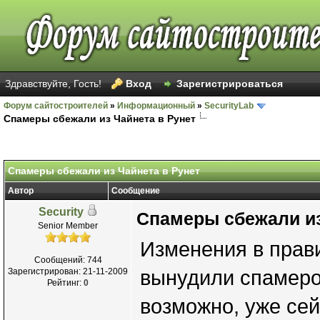
Здравствуйте, Гость!
Вход
Зарегистрироваться
Форум сайтостроителей
»
Информационный
»
SecurityLab
Спамеры сбежали из Чайнета в Рунет
Спамеры сбежали из Чайнета в Рунет
Автор
Сообщение
Security
Спамеры сбежали из
Senior Member
Изменения в прави
Сообщений: 744
Зарегистрирован: 21-11-2009
вынудили спамеров
Рейтинг:
0
возможно, уже се