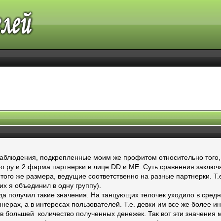
людения, подкрепленные моим же профитом относительно того, ка
ро.ру и 2 фарма партнерки в лице DD и ME. Суть сравнения заключ
 того же размера, ведущие соответственно на разные партнерки. Т
х я объединил в одну группу).
а получил такие значения. На танцующих телочек уходило в средне
ннерах, а в интересах пользователей. Т.е. девки им все же более 
 в большей количество полученных денежек. Так вот эти значения м