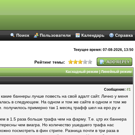
Поиск
Пользователи
Календарь
Справка
Текущее время:
07-08-2026, 13:50
Рейтинг темы:
Каскадный режим
|
Линейный режим
Сообщение:
#1
кие баннеры лучше повесть на свой адалт сайт. Лично у меня
алась в следующем. На одном и том же сайте в одном и том же
.е. получилось примерно так 1 месяц трафф шел на еро.ру и
м в 1.5 раза больше трафа чем на фарму. Т.е. цтр их баннера
интересны чем виагра. Но количество ушедшего трафа нас
ожно посмотреть в фин стрипе. Разница почти в три раза в