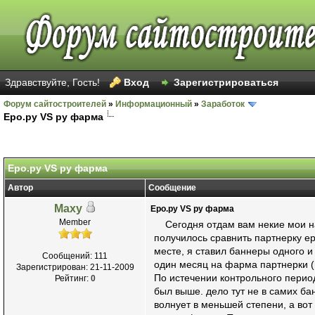
Здравствуйте, Гость!
Вход
Зарегистрироваться
Форум сайтостроителей
»
Информационный
»
Заработок
Еро.ру VS ру фарма
Голосов: 21 - Средняя оценка: 2.57
1
2
3
4
5
Еро.ру VS ру фарма
Автор
Сообщение
Maxy
Еро.ру VS ру фарма
Member
Сегодня отдам вам некие мои наб
получилось сравнить партнерку е
месте, я ставил баннеры одного и
Сообщений: 111
один месяц на фарма партнерки (и
Зарегистрирован: 21-11-2009
По истечении контрольного период
Рейтинг:
0
был выше. дело тут не в самих ба
волнует в меньшей степени, а вот