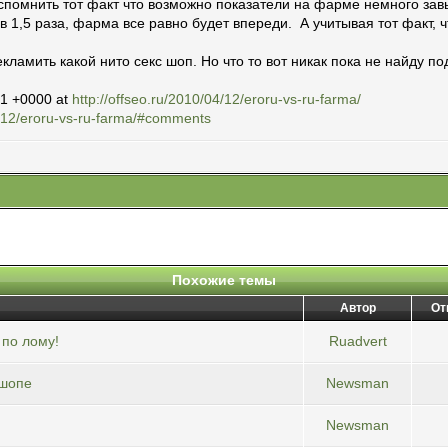
спомнить тот факт что возможно показатели на фарме немного завы
в 1,5 раза, фарма все равно будет впереди. А учитывая тот факт, 
ламить какой нито секс шоп. Но что то вот никак пока не найду п
31 +0000 at
http://offseo.ru/2010/04/12/eroru-vs-ru-farma/
4/12/eroru-vs-ru-farma/#comments
Похожие темы
Автор
От
 по лому!
Ruadvert
-шопе
Newsman
Newsman