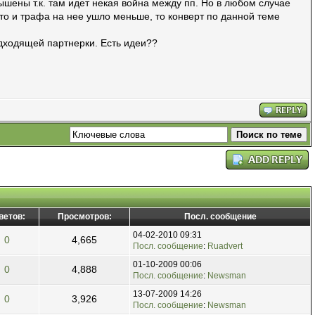
шены т.к. там идет некая война между пп. Но в любом случае
что и трафа на нее ушло меньше, то конверт по данной теме
одходящей партнерки. Есть идеи??
ветов:
Просмотров:
Посл. сообщение
04-02-2010 09:31
0
4,665
Посл. сообщение
:
Ruadvert
01-10-2009 00:06
0
4,888
Посл. сообщение
:
Newsman
13-07-2009 14:26
0
3,926
Посл. сообщение
:
Newsman