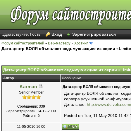
Здравствуйте, Гость!
Вход
Зарегистрироваться
Форум сайтостроителей
»
Веб-мастеру
»
Хостинг
Дата-центр ВОЛЯ объявляет седьмую акцию из серии «Limite
Голосов: 15 - Средняя оценка: 1.93
1
2
3
4
5
Дата-центр ВОЛЯ объявляет седьмую акцию из серии «Limite
Автор
Сообщение
Karman
Дата-центр ВОЛЯ объявляет седьмую ак
Senior Member
Дата-центр ВОЛЯ объявляет седьм
сервера улучшенной конфигураци
Детальнее:
http://www.dc.volia.com/
Сообщений: 339
Зарегистрирован: 14-12-2009
Posted on Tue, 11 May 2010 11:42:
Рейтинг:
0
11-05-2010 16:00