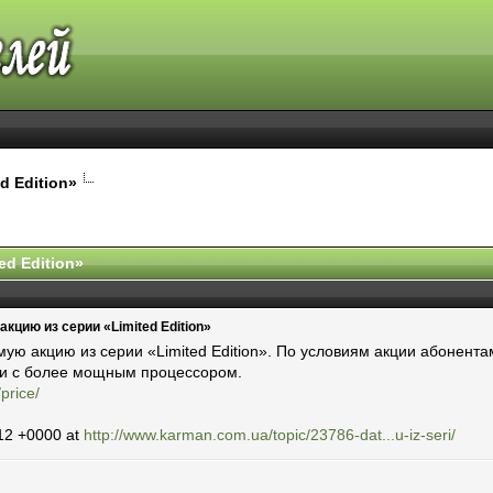
d Edition»
d Edition»
цию из серии «Limited Edition»
ую акцию из серии «Limited Edition». По условиям акции абонент
и с более мощным процессором.
price/
12 +0000 at
http://www.karman.com.ua/topic/23786-dat...u-iz-seri/