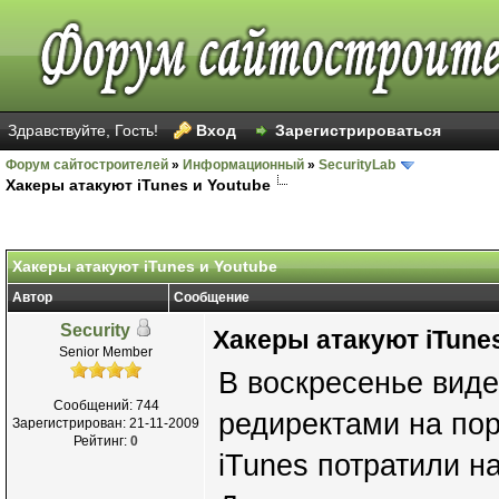
Здравствуйте, Гость!
Вход
Зарегистрироваться
Форум сайтостроителей
»
Информационный
»
SecurityLab
Хакеры атакуют iTunes и Youtube
Хакеры атакуют iTunes и Youtube
Автор
Сообщение
Security
Хакеры атакуют iTunes
Senior Member
В воскресенье вид
Сообщений: 744
редиректами на пор
Зарегистрирован: 21-11-2009
Рейтинг:
0
iTunes потратили н