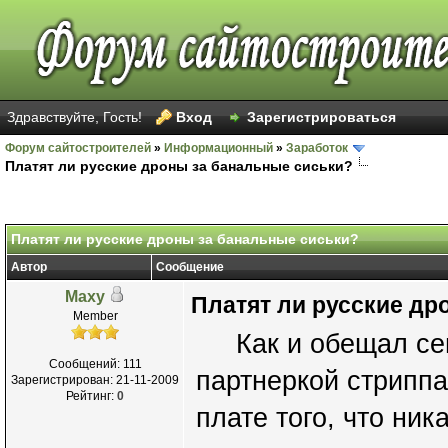
Здравствуйте, Гость!
Вход
Зарегистрироваться
Форум сайтостроителей
»
Информационный
»
Заработок
Платят ли русские дроны за банальные сиськи?
Платят ли русские дроны за банальные сиськи?
Автор
Сообщение
Maxy
Платят ли русские др
Member
Как и обещал сего
Сообщений: 111
партнеркой стриппа
Зарегистрирован: 21-11-2009
Рейтинг:
0
плате того, что ни