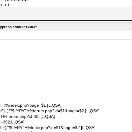
1,L]
ME} -f [OR]
ME} -d
dypress совместимы?
+/)?(wp-.*) $2 [L]
+/)?(.*\.php)$ $2 [L]
PATH%index.php?page=$1 [L,QSA]
([0-9]+)/?$ %PATH%forum.php?id=$1&page=$2 [L,QSA]
ATH%forum.php?id=$1 [L,QSA]
R=302,L,QSA]
[0-9]+)/?$ %PATH%topic.php?id=$1&page=$2 [L,QSA]