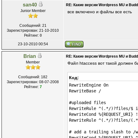
san40
RE: Какие версии Wordpress MU и Bud
Junior Member
все включено и файлы все есть
Сообщений: 21
Зарегистрирован: 21-10-2010
Рейтинг:
0
23-10-2010 00:54
Brian
RE: Какие версии Wordpress MU и Bud
Member
Файл htaccess вот такой должен б
Сообщений: 182
Код:
Зарегистрирован: 08-07-2008
RewriteEngine On
Рейтинг:
7
RewriteBase /
#uploaded files
RewriteRule ^(.*/)?files/$ i
RewriteCond %{REQUEST_URI} !
RewriteRule ^(.*/)?files/(.*
# add a trailing slash to /w
RewriteCond %{REQUEST_URI} ^