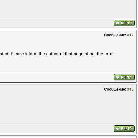
Сообщение:
#17
ted. Please inform the author of that page about the error.
Сообщение:
#18