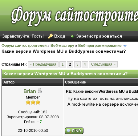
Здравствуйте, Гость!
Вход
Зарегистрироваться
Форум сайтостроителей
»
Веб-мастеру
»
Веб-программирование
Какие версии Wordpress MU и Buddypress совместимы?
Голосов: 108 - Средняя оценка: 2.87
1
2
3
4
5
Страницы (4):
« Предыдущая
1
2
3
4
Следующая »
Какие версии Wordpress MU и Buddypress совместимы?
Автор
Сообщение
Brian
RE: Какие версии Wordpress MU и Bud
Member
Ну на сайте их, есть на английск
А mod-rewrite на сервере всключе
Сообщений: 182
Зарегистрирован: 08-07-2008
Рейтинг:
7
23-10-2010 00:53