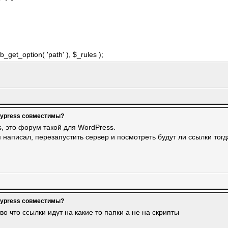
_get_option( 'path' ), $_rules );
dypress совместимы?
, это форум такой для WordPress.
я написал, перезапустить сервер и посмотреть будут ли ссылки тогд
dypress совместимы?
тво что ссылки идут на какие то папки а не на скрипты