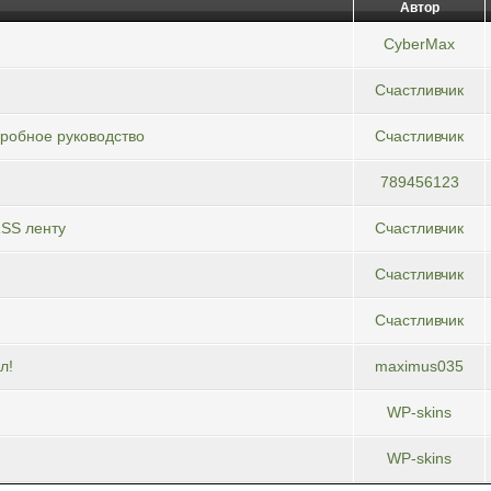
Автор
CyberMax
Счастливчик
дробное руководство
Счастливчик
789456123
RSS ленту
Счастливчик
Счастливчик
Счастливчик
л!
maximus035
WP-skins
WP-skins