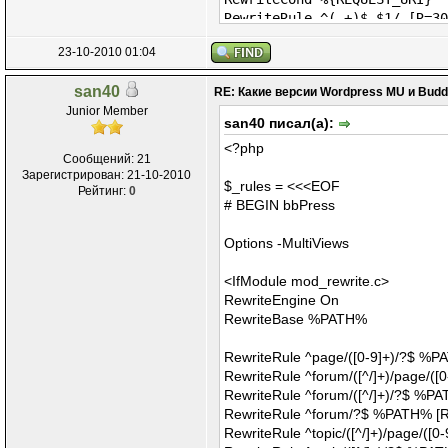
RewriteRule ^(.+)$ $1/ [R=30
23-10-2010 01:04
RewriteCond %{REQUEST_FILENA
RewriteCond %{REQUEST_FILENA
san40
RE: Какие версии Wordpress MU и Bud
RewriteRule . - [L]
Junior Member
RewriteRule ^([_0-9a-zA-Z-]
san40 писал(а):
RewriteRule ^([_0-9a-zA-Z-]
<?php
RewriteRule . index.php [L]
Сообщений: 21
Зарегистрирован: 21-10-2010
$_rules = <<<EOF
Рейтинг:
0
# BEGIN bbPress
Options -MultiViews
<IfModule mod_rewrite.c>
RewriteEngine On
RewriteBase %PATH%
RewriteRule ^page/([0-9]+)/?$ %
RewriteRule ^forum/([^/]+)/page/
RewriteRule ^forum/([^/]+)/?$ %P
RewriteRule ^forum/?$ %PATH% [
RewriteRule ^topic/([^/]+)/page/(