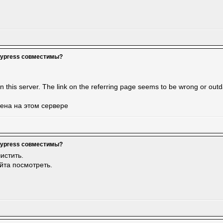
dypress совместимы?
this server. The link on the referring page seems to be wrong or outda
ена на этом сервере
dypress совместимы?
истить.
йта посмотреть.