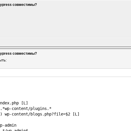
dypress совместимы?
dypress совместимы?
ыть:
ndex.php [L]
.*wp-content/plugins.*
) wp-content/blogs.php?file=$2 [L]
p-admin
.*/wp-admin$