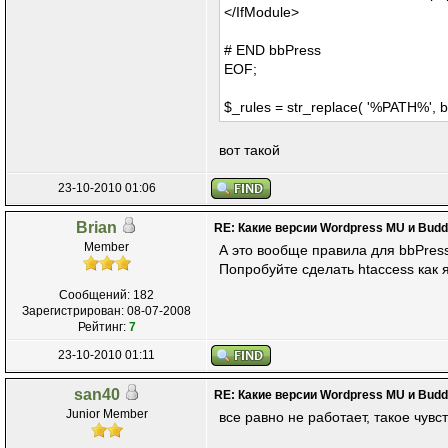
</IfModule>
# END bbPress
EOF;
$_rules = str_replace( '%PATH%', bb
вот такой
23-10-2010 01:06
Brian
RE: Какие версии Wordpress MU и Bud
Member
А это вообще правила для bbPress
Попробуйте сделать htaccess как 
Сообщений: 182
Зарегистрирован: 08-07-2008
Рейтинг:
7
23-10-2010 01:11
san40
RE: Какие версии Wordpress MU и Bud
Junior Member
все равно не работает, такое чувс