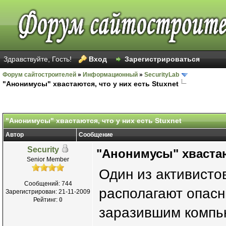
Здравствуйте, Гость!
Вход
Зарегистрироваться
Форум сайтостроителей
»
Информационный
»
SecurityLab
"Анонимусы" хвастаются, что у них есть Stuxnet
"Анонимусы" хвастаются, что у них есть Stuxnet
Автор
Сообщение
Security
"Анонимусы" хвастают
Senior Member
Один из активисто
Сообщений: 744
располагают опас
Зарегистрирован: 21-11-2009
Рейтинг:
0
заразившим компь