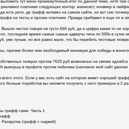
л выложить тут мини промежуточный итог по данной теме, хотя там
я рекламил платники следующих контор: манисист, конвеер и лайфм
да есть реги, да трафф активен на самом сайте, но вот смс почему 
трафа на тесты и прочие платники. Правда прибавил я еще пп в л
Вышло честно говоря не густо 666 руб, да и цифра какая то не хор
 топ, последнее время самые самые адверты типа по 500к в сутки им
уб, уже лучше, но все равно мало, что бы перебить тестовые тизер
ры, причем более чем необходимый минимум для победы в монетиз
собственных тизерах против 7620 руб возможных на связке адлабса и
 выигрыш в профите против пейклика (напомню мой сайт данная с
 всего этого. Если у вас есть сайт на котором живет хороший траф
го больше поработав вы сможете получить с него примерно в 2 ра
ны трафф сами. Часть 1
трафф
– Раскрутка (трафф с сиджей)