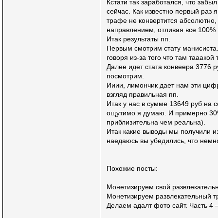
Кстати так заработался, что забы
сейчас. Как известно первый раз 
трафе не конвертится абсолютно, 
направлением, отливая все 100% 
Итак результаты пп.
Первым смотрим стату манисиста. 
говоря из-за того что там тааакой
Далее идет стата конвеера 3776 р
посмотрим.
Ииии, лимончик дает нам эти циф
взгляд правильная пп.
Итак у нас в сумме 13649 руб на 
ощутимо я думаю. И примерно 30%
приблизительна чем реальна).
Итак какие выводы мы получили из
наедаюсь вы убедились, что немно
Похожие посты:
Монетизируем свой развлекатель
Монетизируем развлекательный 
Делаем адалт фото сайт. Часть 4 