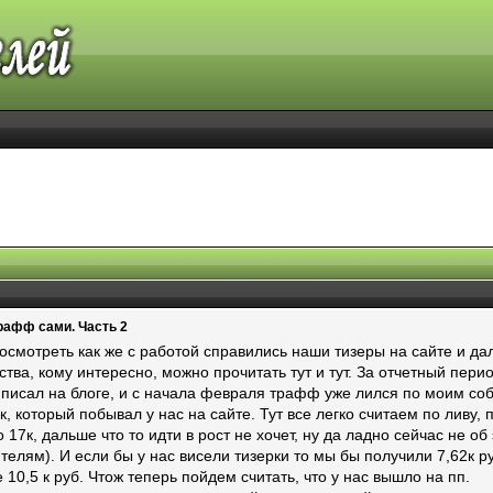
рафф сами. Часть 2
смотреть как же с работой справились наши тизеры на сайте и да
тва, кому интересно, можно прочитать тут и тут. За отчетный пери
 писал на блоге, и с начала февраля трафф уже лился по моим со
 который побывал у нас на сайте. Тут все легко считаем по ливу, 
о 17к, дальше что то идти в рост не хочет, ну да ладно сейчас не 
телям). И если бы у нас висели тизерки то мы бы получили 7,62к ру
10,5 к руб. Чтож теперь пойдем считать, что у нас вышло на пп.