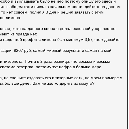
 особо и выкладывать было нечего поэтому опишу это здесь и
ит. в общем как и писал в начальном посте, дейтинг на данном
то нет совсем, полил я 3 дня и решил завязать с этим
ице лимона.
ошая, хотя на данного спона я делал основной упор, честно
еют, хз правда нет.
ки надо чтоб профит с лимона был минимум 3,5к, чтож давайте
ации. 9207 руб, самый жирный результат и самая на мой
 тизернета. Почти в 2 раза разница, что весьма и весьма
истема отвергла, поэтому тут цафра в больше мере
ф, не спешите отдавать его в тизерные сети, на моем примере я
за больше денег. Вам не жалко дарить их комуто?