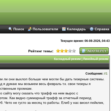
Поиск
Пользователи
Календарь
Справка
Текущее время:
06-08-2026, 04:43
Рейтинг темы:
Каскадный режим
|
Линейный режим
Сообщение:
#1
ли ли они выхлоп больше чем могли бы дать тизерные системы.
од я думаю мы возьмем весь февраль т.к. свои тизеры я
бственным промкам.
по сайту могу сказать что трафф на нем вырос с
об этом. Как видно суммарный трафф за отчетный период
б. Чето не густо за месяц то работы. Елиб у нас висел пейклик,