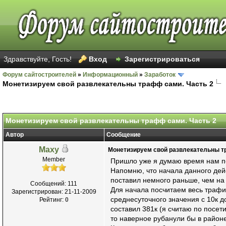
Здравствуйте, Гость!
Вход
Зарегистрироваться
Форум сайтостроителей
»
Информационный
»
Заработок
Монетизируем свой развлекательны трафф сами. Часть 2
Голосов: 31 - Средняя оценка: 2.55
1
2
3
4
5
Монетизируем свой развлекательны трафф сами. Часть 2
Автор
Сообщение
Maxy
Монетизируем свой развлекательны т
Member
Пришло уже я думаю время нам по
Напомню, что начала данного дейс
поставил немного раньше, чем на
Сообщений: 111
Для начала посчитаем весь трафик,
Зарегистрирован: 21-11-2009
среднесуточного значения с 10к д
Рейтинг:
0
составил 381к (я считаю по посети
то наверное рубанули бы в районе 