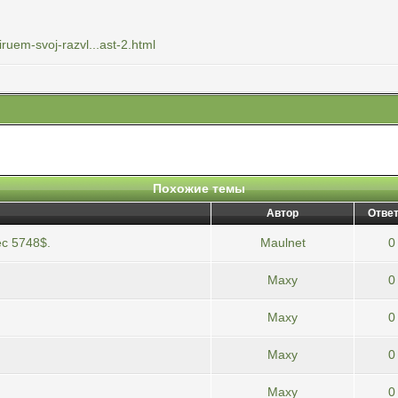
iruem-svoj-razvl...ast-2.html
Похожие темы
Автор
Ответ
с 5748$.
Maulnet
0
Maxy
0
Maxy
0
Maxy
0
Maxy
0