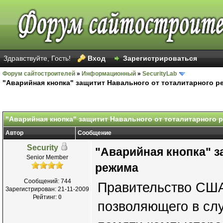
Здравствуйте, Гость!
Вход
Зарегистрироваться
Форум сайтостроителей
»
Информационный
»
SecurityLab
"Аварийная кнопка" защитит Навального от тоталитарного р
"Аварийная кнопка" защитит Навального от тоталитарного 
Автор
Сообщение
Security
"Аварийная кнопка" з
Senior Member
режима
Сообщений: 744
Правительство США
Зарегистрирован: 21-11-2009
Рейтинг:
0
позволяющего в слу