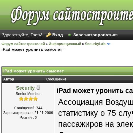
Здравствуйте, Гость!
Вход
Зарегистрироваться
Форум сайтостроителей
»
Информационный
»
SecurityLab
iPad может уронить самолет
iPad может уронить самолет
Автор
Сообщение
Security
iPad может уронить с
Senior Member
Ассоциация Воздуш
Сообщений: 744
статистику о 75 сл
Зарегистрирован: 21-11-2009
Рейтинг:
0
пассажиров на элек