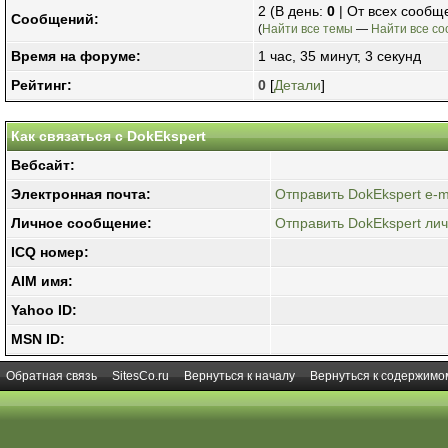
2 (В день:
0
| От всех сообщ
Сообщений:
(
Найти все темы
—
Найти все с
Время на форуме:
1 час, 35 минут, 3 секунд
Рейтинг:
0
[
Детали
]
Как связаться с DokEkspert
Вебсайт:
Электронная почта:
Отправить DokEkspert e-ma
Личное сообщение:
Отправить DokEkspert ли
ICQ номер:
AIM имя:
Yahoo ID:
MSN ID:
Обратная связь
SitesCo.ru
Вернуться к началу
Вернуться к содержимо