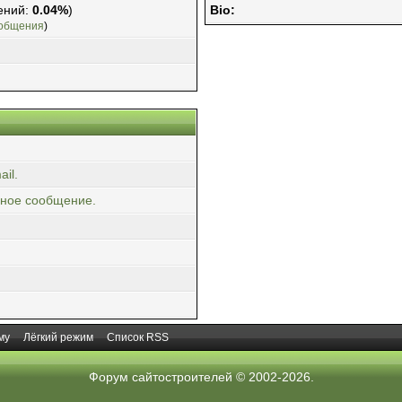
ений:
0.04%
)
Bio:
ообщения
)
il.
чное сообщение.
му
Лёгкий режим
Список RSS
Форум сайтостроителей
© 2002-2026.