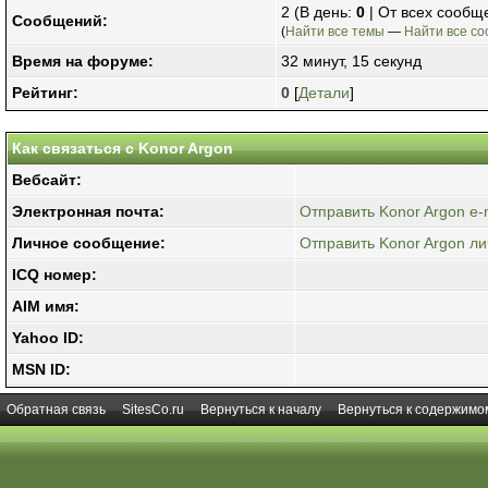
2 (В день:
0
| От всех сообщ
Сообщений:
(
Найти все темы
—
Найти все с
Время на форуме:
32 минут, 15 секунд
Рейтинг:
0
[
Детали
]
Как связаться с Konor Argon
Вебсайт:
Электронная почта:
Отправить Konor Argon e-m
Личное сообщение:
Отправить Konor Argon л
ICQ номер:
AIM имя:
Yahoo ID:
MSN ID:
Обратная связь
SitesCo.ru
Вернуться к началу
Вернуться к содержимо