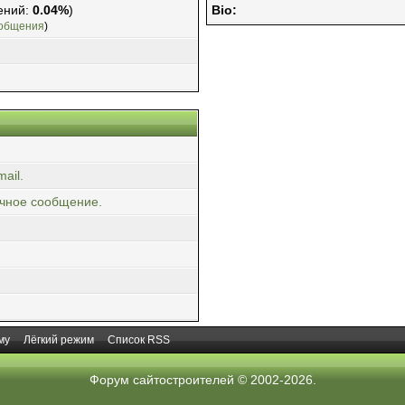
ений:
0.04%
)
Bio:
ообщения
)
ail.
ичное сообщение.
му
Лёгкий режим
Список RSS
Форум сайтостроителей
© 2002-2026.