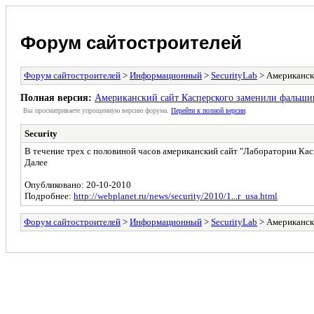
Форум сайтостроителей
Форум сайтостроителей
>
Информационный
>
SecurityLab
> Американск
Полная версия:
Американский сайт Касперского заменили фальши
Вы просматриваете yпpощеннyю веpсию форума.
Пеpейти к полной веpсии
.
Security
В течение трех с половиной часов американский сайт "Лаборатории Кас
Далее
Опубликовано: 20-10-2010
Подробнее:
http://webplanet.ru/news/security/2010/1...r_usa.html
Форум сайтостроителей
>
Информационный
>
SecurityLab
> Американск