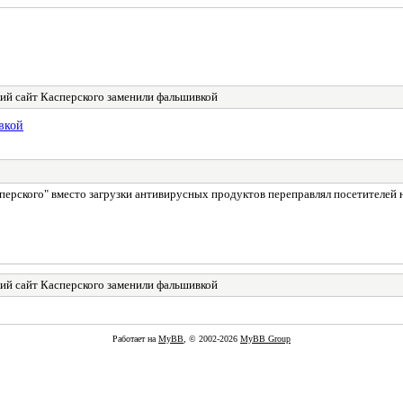
ий сайт Касперского заменили фальшивкой
вкой
перского" вместо загрузки антивирусных продуктов переправлял посетителей 
ий сайт Касперского заменили фальшивкой
Работает на
MyBB
, © 2002-2026
MyBB Group