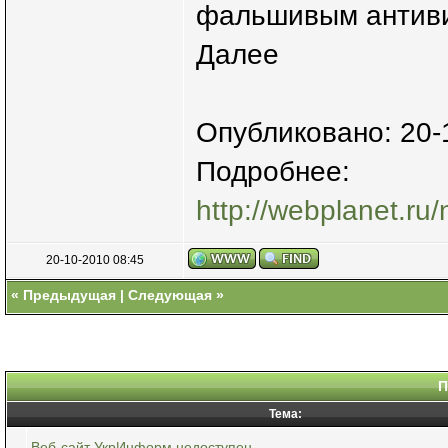
фальшивым антив
Далее
Опубликовано: 20-
Подробнее:
http://webplanet.ru/
20-10-2010 08:45
«
Предыдущая
|
Следующая
»
П
Тема:
Веб-сайт УкрИнформ недоступен