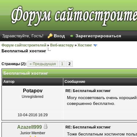
Здравствуйте, Гость!
Вход
Зарегистрироваться
Форум сайтостроителей
»
Веб-мастеру
»
Хостинг
Бесплатный хостинг
Голосов: 118 - Средняя оценка: 2.01
1
2
3
4
5
Страницы (2):
« Предыдущая
1
2
Бесплатный хостинг
Автор
Сообщение
Potapov
RE: Бесплатный хостинг
Unregistered
Могу посоветовать очень хороши
совершенно бесплатно.
10-04-2016 16:29
Azazell999
RE: Бесплатный хостинг
Junior Member
Тоже бесплатным хостингом пользо