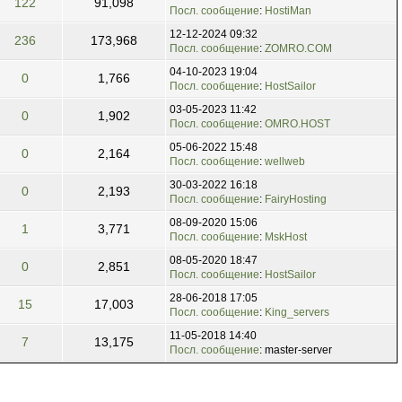
122
91,098
Посл. сообщение
:
HostiMan
12-12-2024 09:32
236
173,968
Посл. сообщение
:
ZOMRO.COM
04-10-2023 19:04
0
1,766
Посл. сообщение
:
HostSailor
03-05-2023 11:42
0
1,902
Посл. сообщение
:
OMRO.HOST
05-06-2022 15:48
0
2,164
Посл. сообщение
:
wellweb
30-03-2022 16:18
0
2,193
Посл. сообщение
:
FairyHosting
08-09-2020 15:06
1
3,771
Посл. сообщение
:
MskHost
08-05-2020 18:47
0
2,851
Посл. сообщение
:
HostSailor
28-06-2018 17:05
15
17,003
Посл. сообщение
:
King_servers
11-05-2018 14:40
7
13,175
Посл. сообщение
: master-server