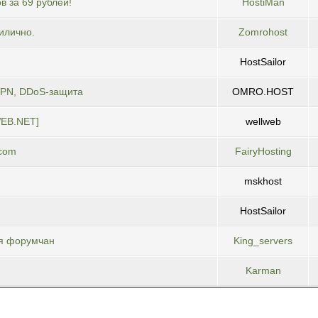
 за 69 рублей!
HostiMan
илично.
Zomrohost
HostSailor
VPN, DDoS-защита
OMRO.HOST
-WEB.NET]
wellweb
.com
FairyHosting
mskhost
HostSailor
ля форумчан
King_servers
Karman