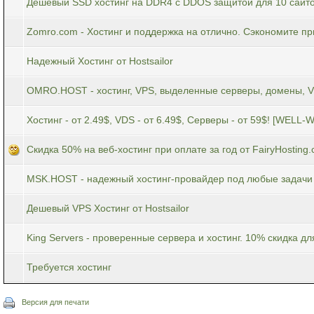
Дешевый SSD хостинг на DDR4 с DDOS защитой для 10 сайтов
Zomro.com - Хостинг и поддержка на отлично. Сэкономите пр
Надежный Хостинг от Hostsailor
OMRO.HOST - хостинг, VPS, выделенные серверы, домены, 
Хостинг - от 2.49$, VDS - от 6.49$, Серверы - от 59$! [WELL
Скидка 50% на веб-хостинг при оплате за год от FairyHosting
MSK.HOST - надежный хостинг-провайдер под любые задачи
Дешевый VPS Хостинг от Hostsailor
King Servers - проверенные сервера и хостинг. 10% скидка д
Требуется хостинг
Версия для печати