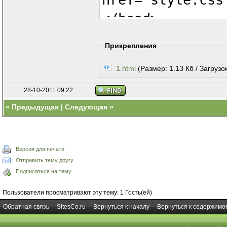
</head>
<body>
Прикрепления
<div id="mai
1.html
(Размер: 1.13 Кб / Загрузок
<div id="head
<div id="men
28-10-2011 09:22
«
Предыдущая
|
Следующая
»
<div id="con
[b]<script type
function fade(o
Версия для печати
Отправить тему другу
if(s==1)
Подписаться на тему
var op=op
Пользователи просматривают эту тему: 1 Гость(ей)
if(op<=10
Обратная связь
SitesCo.ru
Вернуться к началу
Вернуться к содержимо
var