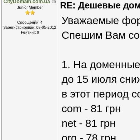
CityDomain.com.ua
RE: Дешевые дом
Junior Member
Уважаемые фор
Сообщений: 4
Зарегистрирован: 08-05-2012
Спешим Вам соо
Рейтинг:
0
1. На доменные
до 15 июля сни
в этот период с
com - 81 грн
net - 81 грн
org - 78 грн