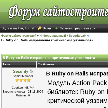
Здравствуйте, Гость!
Вход
Зарегистрироваться
Форум сайтостроителей
»
Информационный
»
SecurityLab
В Ruby on Rails исправлены критические уязвимости
В Ruby on Rails исправлены критические уязвимости
Автор
Сообщение
Security
В Ruby on Rails испр
Senior Member
Модуль Action Pack 
Сообщений: 744
библиотек Ruby on 
Зарегистрирован: 21-11-2009
Рейтинг:
0
критической уязви