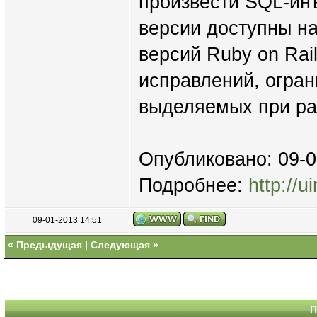
произвести SQL-ин
версии доступны на
версий Ruby on Rai
исправлений, огра
выделяемых при ра
Опубликовано: 09-0
Подробнее:
http://
09-01-2013 14:51
«
Предыдущая
|
Следующая
»
П