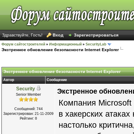
Здравствуйте, Гость!
Вход
Зарегистрироваться
Форум сайтостроителей
»
Информационный
»
SecurityLab
Экстренное обновление безопасности Internet Explorer
Экстренное обновление безопасности Internet Explorer
Автор
Сообщение
Security
Экстренное обновление
Senior Member
Компания Microsoft
Сообщений: 744
в хакерских атаках
Зарегистрирован: 21-11-2009
Рейтинг:
0
настолько критична