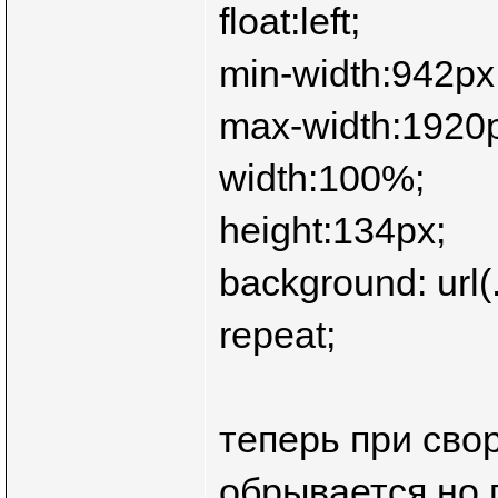
float:left;
min-width:942px
max-width:1920
width:100%;
height:134px;
background: url(
repeat;
теперь при сво
обрывается,но 