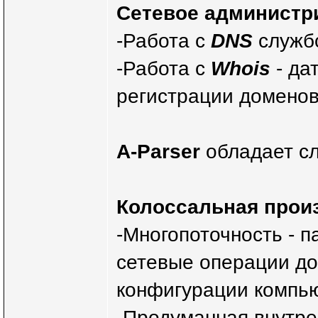
Сетевое администр
-Работа с
DNS
службо
-Работа с
Whois
- да
регистрации доменов
A-Parser
обладает с
Колоссальная прои
-Многопоточность - 
сетевые операции до
конфигурации компь
-Продуманная внутре