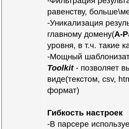
-Фильтрация результа
равенству, больше\м
-Уникализация резуль
главному домену(
A-P
уровня, в т.ч. такие к
-Мощный шаблонизато
Toolkit
- позволяет в
виде(текстом, csv, htm
формат)
Гибкость настроек
-В парсере используе