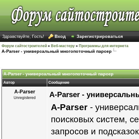
Здравствуйте, Гость!
Вход
Зарегистрироваться
Форум сайтостроителей
»
Веб-мастеру
»
Программы для интернета
A-Parser - универсальный многопоточный парсер
A-Parser - универсальный многопоточный парсер
Автор
Сообщение
A-Parser
A-Parser - универсаль
Unregistered
A-Parser
- универсал
поисковых систем, с
запросов и подсказок