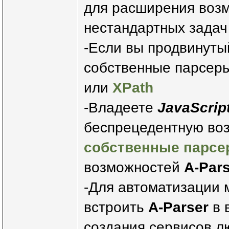
для расширения воз
нестандартных задач
-Если вы продвинуты
собственные парсер
или
XPath
-Владеете
JavaScrip
беспрецедентную во
собственные парс
возможностей
A-Par
-Для автоматизации
встроить
A-Parser
в 
создания сервисов л