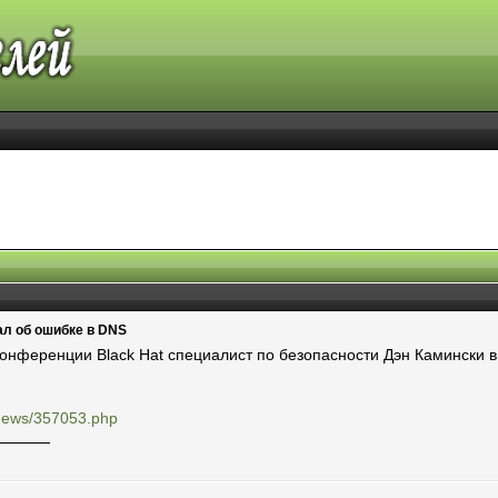
ал об ошибке в DNS
конференции Black Hat специалист по безопасности Дэн Камински
u/news/357053.php