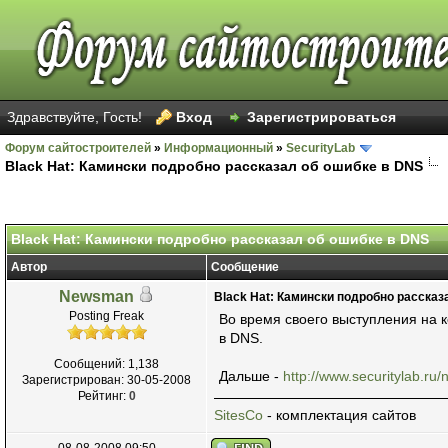
Здравствуйте, Гость!
Вход
Зарегистрироваться
Форум сайтостроителей
»
Информационный
»
SecurityLab
Black Hat: Камински подробно рассказал об ошибке в DNS
Голосов: 8 - Средняя оценка: 1.38
1
2
3
4
5
Black Hat: Камински подробно рассказал об ошибке в DNS
Автор
Сообщение
Newsman
Black Hat: Камински подробно рассказ
Posting Freak
Во время своего выступления на 
в DNS.
Сообщений: 1,138
Дальше -
http://www.securitylab.r
Зарегистрирован: 30-05-2008
Рейтинг:
0
SitesCo
- комплектация сайтов
08-08-2008 09:50