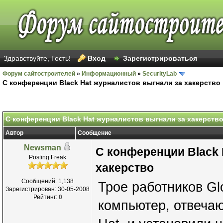
Здравствуйте, Гость!
Вход
Зарегистрироваться
Форум сайтостроителей
»
Информационный
»
SecurityLab
C конференции Black Hat журналистов выгнали за хакерство
C конференции Black Hat журналистов выгнали за хакерств
Автор
Сообщение
Newsman
C конференции Black 
Posting Freak
хакерство
Сообщений: 1,138
Трое работников Gl
Зарегистрирован: 30-05-2008
Рейтинг:
0
компьютер, отвечаю