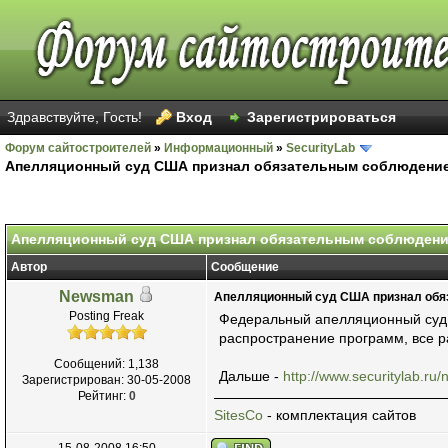
Здравствуйте, Гость!
Вход
Зарегистрироваться
Форум сайтостроителей
»
Информационный
»
SecurityLab
Апелляционный суд США признал обязательным соблюдение
Голосов: 15 - Средняя оценка: 2.2
1
2
3
4
5
Апелляционный суд США признал обязательным соблюдени
Автор
Сообщение
Newsman
Апелляционный суд США признал обя
Posting Freak
Федеральный апелляционный суд 
распространение программ, все 
Сообщений: 1,138
Дальше -
http://www.securitylab.r
Зарегистрирован: 30-05-2008
Рейтинг:
0
SitesCo
- комплектация сайтов
15-08-2008 16:50