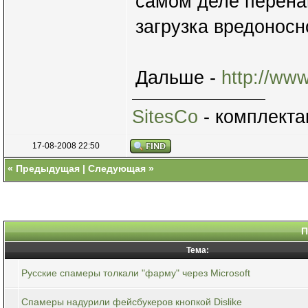
самом деле перенап
загрузка вредоносн
Дальше -
http://ww
SitesCo
- комплекта
17-08-2008 22:50
«
Предыдущая
|
Следующая
»
П
Тема:
Русские спамеры толкали "фарму" через Microsoft
Спамеры надурили фейсбукеров кнопкой Dislike