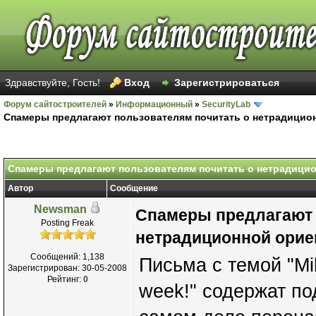
Здравствуйте, Гость!
Вход
Зарегистрироваться
Форум сайтостроителей
»
Информационный
»
SecurityLab
Спамеры предлагают пользователям почитать о нетрадицио
Спамеры предлагают пользователям почитать о нетрадици
Автор
Сообщение
Newsman
Спамеры предлагают 
Posting Freak
нетрадиционной орие
Сообщений: 1,138
Письма с темой "Mik
Зарегистрирован: 30-05-2008
Рейтинг:
0
week!" содержат по