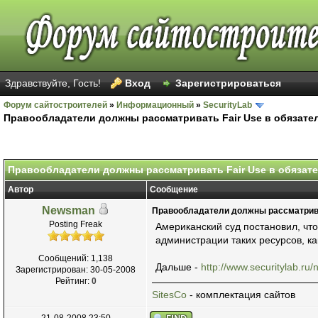
Здравствуйте, Гость!
Вход
Зарегистрироваться
Форум сайтостроителей
»
Информационный
»
SecurityLab
Правообладатели должны рассматривать Fair Use в обязате
Голосов: 11 - Средняя оценка: 2.09
1
2
3
4
5
Правообладатели должны рассматривать Fair Use в обязат
Автор
Сообщение
Newsman
Правообладатели должны рассматрива
Posting Freak
Американский суд постановил, чт
администрации таких ресурсов, к
Сообщений: 1,138
Дальше -
http://www.securitylab.r
Зарегистрирован: 30-05-2008
Рейтинг:
0
SitesCo
- комплектация сайтов
21-08-2008 23:50