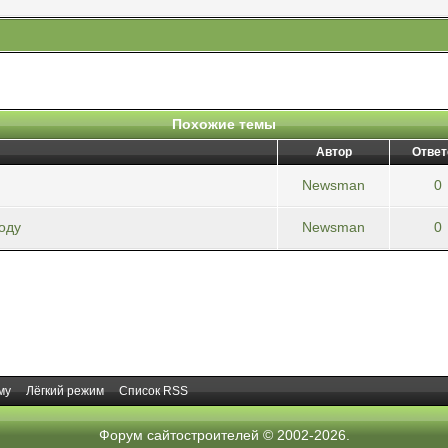
Похожие темы
Автор
Ответ
Newsman
0
оду
Newsman
0
му
Лёгкий режим
Список RSS
Форум сайтостроителей
© 2002-2026.