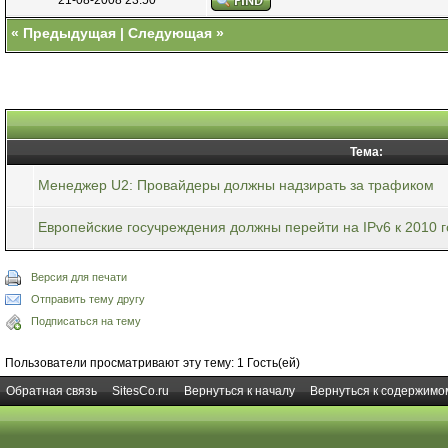
«
Предыдущая
|
Следующая
»
Тема:
Менеджер U2: Провайдеры должны надзирать за трафиком
Европейские госучреждения должны перейти на IPv6 к 2010 г
Версия для печати
Отправить тему другу
Подписаться на тему
Пользователи просматривают эту тему: 1 Гость(ей)
Обратная связь
SitesCo.ru
Вернуться к началу
Вернуться к содержимо