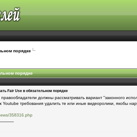
льном порядке
ельном порядке
ть Fair Use в обязательном порядке
о правообладатели должны рассматривать вариант "законного испо
ак Youtube требования удалить те или иные видеоролики, якобы 
u/news/358316.php